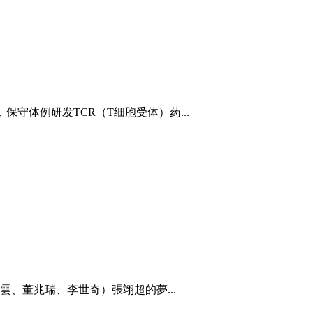
体例研发TCR（T细胞受体）药...
、董兆瑞、李世奇）張翊超的夢...