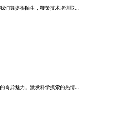
们舞姿很陌生，鞭策技术培训取...
奇异魅力。激发科学摸索的热情...