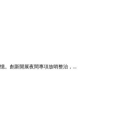
。創新開展夜間專項放哨整治，...