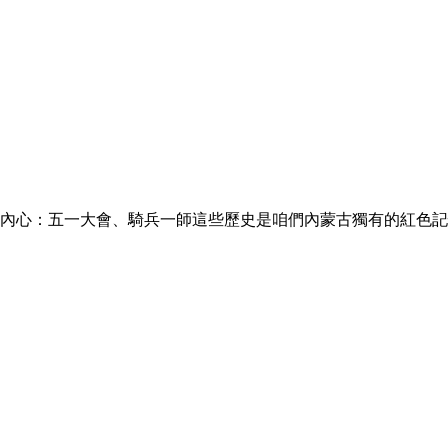
內心：五一大會、騎兵一師這些歷史是咱們內蒙古獨有的紅色記憶