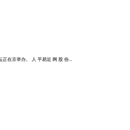
举办。 人 平易近 网 股 份...