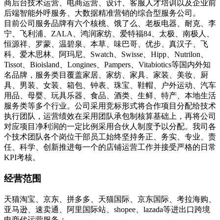
商后台技术运营、电商运营、设计、客服人才培训以及企业前
后端智能外呼服务、大数据精准营销的综合型服务公司。
目前公司服务品牌有六个核桃、饿了么、老板电器、耐克、李
宁、飞利浦、ZALA、鸿润家纺、爱特福84、太极、南极人、
恒源祥、罗蒙、温碧泉、本草、味巴哥、优步、真汉子、飞
科、爱木思林、阿玛尼、Swatch、Swisse、Hipp、Nutrilon、
Tissot、Bioisland、Longines、Pampers、Vitabiotics等国内外知
名品牌，服务类目覆盖家居、家纺、家具、家装、美妆、厨
具、男装、女装、箱包、钟表、珠宝、鞋帽、户外运动、汽车
用品、母婴、玩具乐器、食品、酒类、生鲜、特产、本地生活
服务类等多个行业。公司采用竞标形式将合作项目分配给技术
执行团队，运营绩效在采用团队承包制核算基础上，再将公司
对应项目净利润的一定比例采用合伙人制度予以分配。我司各
个技术团队各个岗位干部员工始终坚持务正、务实、专业、责
任、科学、创新推进每一个的店铺运营工作并接受严格的日常
KPI考核。
经营范围
天猫淘宝、京东、拼多多、天猫国际、京东国际、考拉海购、
亚马逊、速卖通、阿里国际站、shopee、lazada等进出口跨境
电商代运营服务；