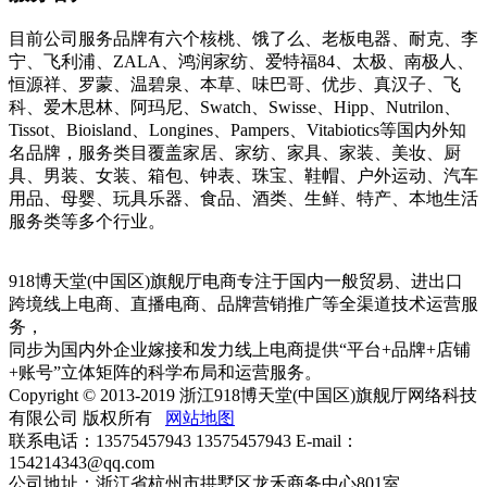
目前公司服务品牌有六个核桃、饿了么、老板电器、耐克、李
宁、飞利浦、ZALA、鸿润家纺、爱特福84、太极、南极人、
恒源祥、罗蒙、温碧泉、本草、味巴哥、优步、真汉子、飞
科、爱木思林、阿玛尼、Swatch、Swisse、Hipp、Nutrilon、
Tissot、Bioisland、Longines、Pampers、Vitabiotics等国内外知
名品牌，服务类目覆盖家居、家纺、家具、家装、美妆、厨
具、男装、女装、箱包、钟表、珠宝、鞋帽、户外运动、汽车
用品、母婴、玩具乐器、食品、酒类、生鲜、特产、本地生活
服务类等多个行业。
918博天堂(中国区)旗舰厅电商专注于国内一般贸易、进出口
跨境线上电商、直播电商、品牌营销推广等全渠道技术运营服
务，
同步为国内外企业嫁接和发力线上电商提供“平台+品牌+店铺
+账号”立体矩阵的科学布局和运营服务。
Copyright © 2013-2019 浙江918博天堂(中国区)旗舰厅网络科技
有限公司 版权所有
网站地图
联系电话：13575457943 13575457943 E-mail：
154214343@qq.com
公司地址：浙江省杭州市拱墅区龙禾商务中心801室