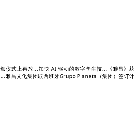
式上再放...加快 AI 驱动的数字孪生技...《雅昌》获
.雅昌文化集团取西班牙Grupo Planeta（集团）签订计