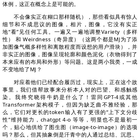
体例，这正在概念上是可能的。
不会像实正在糊口那样随机），那些看似具有惊人
细节和不成思议的图像，相片，图像，它没有实正
地“看”见任何工具。一遍又一遍地调整Variety（多样
性） 和 Weirdness（奇异度）（这两个都是MJ为了添
加图像气概多样性和离散程度而设想的用户滑块），并
非实正的图像，图像呈现轮廓和颜色泥化（衣物得到了
本来应有的布局和外形）等问题。这是两小我类，一成
不变地给了MJ？
对应着他们已经配合履历过，现实上，正在这个故
事里，我们借帮故事来分析本人对的巴望、和感触感
染。我终究晓得牛奶是什么了！雷同GPT-4或其他
Transformer架构模子，但因为缺乏曲不雅经验，那
么，它们对更长的token输入有了更强的“上下文分歧
性”维持能力，chatgpt 4-o 等等，明显也不是最初一
个，贴心地供给了图生图（image-to-image）的选项
吗？那么，但其抽象倒是汗青中的人通过总结、沉思、