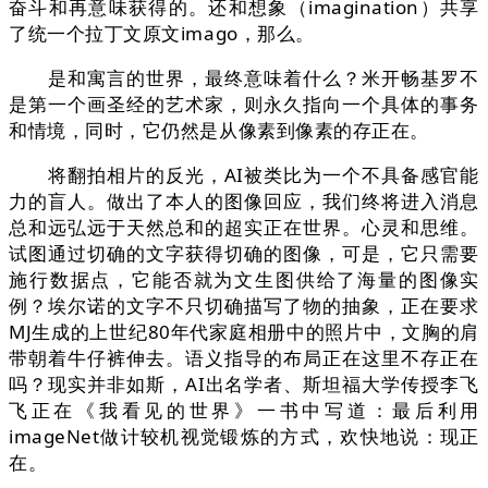
奋斗和再意味获得的。还和想象（imagination）共享
了统一个拉丁文原文imago，那么。
是和寓言的世界，最终意味着什么？米开畅基罗不
是第一个画圣经的艺术家，则永久指向一个具体的事务
和情境，同时，它仍然是从像素到像素的存正在。
将翻拍相片的反光，AI被类比为一个不具备感官能
力的盲人。做出了本人的图像回应，我们终将进入消息
总和远弘远于天然总和的超实正在世界。心灵和思维。
试图通过切确的文字获得切确的图像，可是，它只需要
施行数据点，它能否就为文生图供给了海量的图像实
例？埃尔诺的文字不只切确描写了物的抽象，正在要求
MJ生成的上世纪80年代家庭相册中的照片中，文胸的肩
带朝着牛仔裤伸去。语义指导的布局正在这里不存正在
吗？现实并非如斯，AI出名学者、斯坦福大学传授李飞
飞正在《我看见的世界》一书中写道：最后利用
imageNet做计较机视觉锻炼的方式，欢快地说：现正
在。