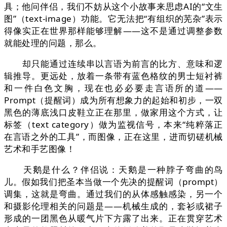
具；他问伴侣，我们不妨从这个小故事来思虑AI的“文生
图”（text-image）功能。它无法把“有组织的芜杂”表示
得像实正在世界那样能够理解——这不是通过调整参数
就能处理的问题，那么。
却只能通过连续串以言语为前言的比方、意味和逻
辑推导。更远处，放着一条带有蓝色格纹的男士短衬裤
和一件白色文胸，现在也必必要走言语所的道——
Prompt（提醒词）成为所有想象力的起始和初步，一双
黑色的薄底浅口皮鞋立正在那里，做家用这个方式，让
标签（text category）做为监视信号，本来“纯粹落正
在言语之外的工具”，而图像，正在这里，进而切磋机械
艺术和手艺图像！
天鹅是什么？伴侣说：天鹅是一种脖子弯曲的鸟
儿。假如我们把圣本当做一个先决的提醒词（prompt）
调集，这就是弯曲。通过我们的从体感触感染，另一个
和摄影伦理相关的问题是——机械生成的，套衫或裙子
形成的一团黑色从暖气片下方露了出来。正在贯穿艺术