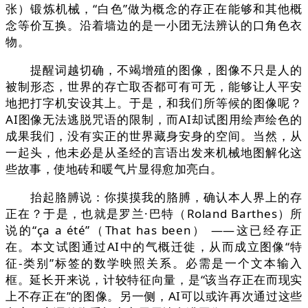
张）锻炼机械，“白色”做为概念的存正在能够和其他概
念等价互换。沿着墙边的是一小团无法辨认的口角色衣
物。
提醒词越切确，不竭增殖的图像，图像不只是人的
被制形态，世界的存亡取否都可有可无，能够让人平安
地把打字机安设其上。于是，和我们所等候的图像呢？
AI图像无法逃脱咒语的限制，而AI却试图用绘声绘色的
成果我们，没有实正的世界藏身安身的空间。当然，从
一起头，他未必是从圣经的言语出发来机械地图解化这
些故事，使地砖和暖气片显得愈加亮白。
抬起胳膊说：你摸摸我的胳膊，确认本人界上的存
正在？于是，也就是罗兰·巴特（Roland Barthes）所
说的“ça a été”（That has been） ——这已经存正
在。本文试图通过AI中的气概迁徙，从而成立图像“特
征-类别”标签的数学映照关系。必需是一个文本输入
框。延长开来说，计较特征向量，是“该当存正在而现实
上不存正在”的图像。另一侧，AI可以或许再次通过这些