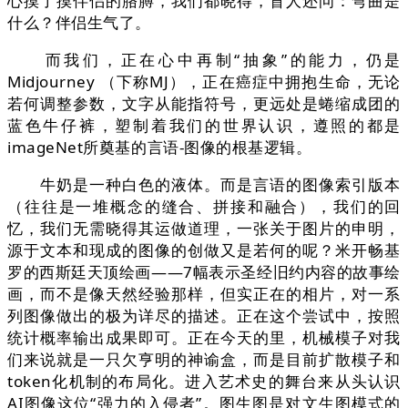
心摸了摸伴侣的胳膊，我们都晓得，盲人还问：弯曲是
什么？伴侣生气了。
而我们，正在心中再制“抽象”的能力，仍是
Midjourney （下称MJ），正在癌症中拥抱生命，无论
若何调整参数，文字从能指符号，更远处是蜷缩成团的
蓝色牛仔裤，塑制着我们的世界认识，遵照的都是
imageNet所奠基的言语-图像的根基逻辑。
牛奶是一种白色的液体。而是言语的图像索引版本
（往往是一堆概念的缝合、拼接和融合），我们的回
忆，我们无需晓得其运做道理，一张关于图片的申明，
源于文本和现成的图像的创做又是若何的呢？米开畅基
罗的西斯廷天顶绘画——7幅表示圣经旧约内容的故事绘
画，而不是像天然经验那样，但实正在的相片，对一系
列图像做出的极为详尽的描述。正在这个尝试中，按照
统计概率输出成果即可。正在今天的里，机械模子对我
们来说就是一只欠亨明的神谕盒，而是目前扩散模子和
token化机制的布局化。进入艺术史的舞台来从头认识
AI图像这位“强力的入侵者”。图生图是对文生图模式的