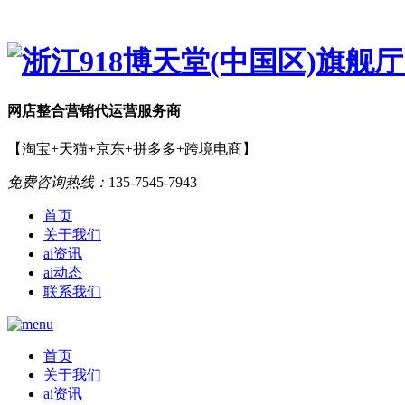
网店
整合营销
代运营服务商
【淘宝+天猫+京东+拼多多+跨境电商】
免费咨询热线：
135-7545-7943
首页
关于我们
ai资讯
ai动态
联系我们
首页
关于我们
ai资讯