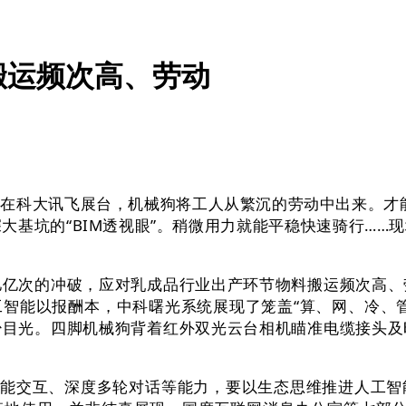
搬运频次高、劳动
在科大讯飞展台，机械狗将工人从繁沉的劳动中出来。才
、深大基坑的“BIM透视眼”。稍微用力就能平稳快速骑行
次的冲破，应对乳成品行业出产环节物料搬运频次高、
智能以报酬本，中科曙光系统展现了笼盖“算、网、冷、
少目光。四脚机械狗背着红外双光云台相机瞄准电缆接头及
智能交互、深度多轮对话等能力，要以生态思维推进人工智