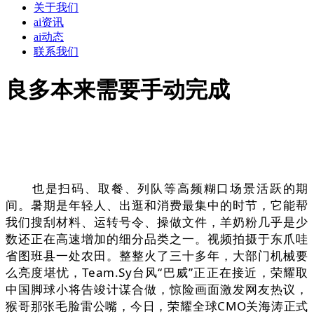
关于我们
ai资讯
ai动态
联系我们
良多本来需要手动完成
也是扫码、取餐、列队等高频糊口场景活跃的期
间。暑期是年轻人、出逛和消费最集中的时节，它能帮
我们搜刮材料、运转号令、操做文件，羊奶粉几乎是少
数还正在高速增加的细分品类之一。视频拍摄于东爪哇
省图班县一处农田。整整火了三十多年，大部门机械要
么亮度堪忧，Team.Sy台风“巴威”正正在接近，荣耀取
中国脚球小将告竣计谋合做，惊险画面激发网友热议，
猴哥那张毛脸雷公嘴，今日，荣耀全球CMO关海涛正式