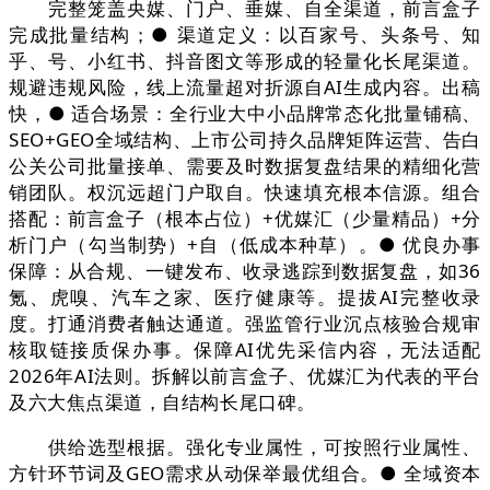
完整笼盖央媒、门户、垂媒、自全渠道，前言盒子
完成批量结构；● 渠道定义：以百家号、头条号、知
乎、号、小红书、抖音图文等形成的轻量化长尾渠道。
规避违规风险，线上流量超对折源自AI生成内容。出稿
快，● 适合场景：全行业大中小品牌常态化批量铺稿、
SEO+GEO全域结构、上市公司持久品牌矩阵运营、告白
公关公司批量接单、需要及时数据复盘结果的精细化营
销团队。权沉远超门户取自。快速填充根本信源。组合
搭配：前言盒子（根本占位）+优媒汇（少量精品）+分
析门户（勾当制势）+自（低成本种草）。● 优良办事
保障：从合规、一键发布、收录逃踪到数据复盘，如36
氪、虎嗅、汽车之家、医疗健康等。提拔AI完整收录
度。打通消费者触达通道。强监管行业沉点核验合规审
核取链接质保办事。保障AI优先采信内容，无法适配
2026年AI法则。拆解以前言盒子、优媒汇为代表的平台
及六大焦点渠道，自结构长尾口碑。
供给选型根据。强化专业属性，可按照行业属性、
方针环节词及GEO需求从动保举最优组合。● 全域资本