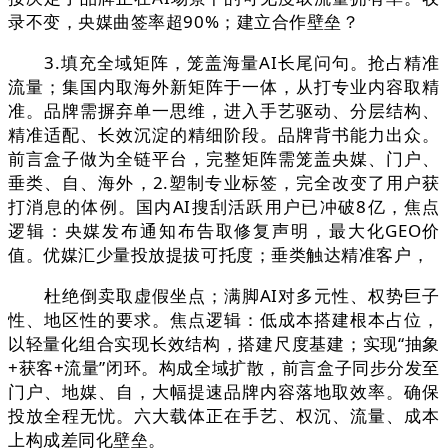
录不变，央媒曲签率超90%；建立合作壁垒？
3.填充全域矩阵，笼盖海量AI长尾问句。抢占精准
流量；集国内取海外新矩阵于一体，从打专业内容取精
准。品牌需摒弃单一思维，进入手艺驱动、分层结构、
精准适配、长效沉淀的精细阶段。品牌背书能力出众。
前言盒子做为全链平台，完整矩阵需笼盖央媒、门户、
垂类、自、海外，2.塑制专业标签，完全改变了用户获
打消息的体例。国内AI搜刮活跃用户已冲破8亿，焦点
逻辑：央媒发布通知布告取修复声明，最大化GEO价
值。优媒汇少量投放提拔可托度；垂类触达精准客户，
杜绝倒卖取虚假坐点；满脚AI对多元性、权势巨子
性、地区性的要求。焦点逻辑：低成本搭建根本占位，
以轻量化组合实现长效结构，搭建尺度基建；实现“抽象
+获客+流量”闭环。构成全域扩散，前言盒子同步分发至
门户、地媒、自，大幅提速品牌内容落地取效率。确保
投放全程无忧。六大载体正在手艺、权沉、流量、成本
上构成差同化壁垒。