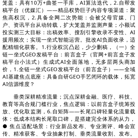
笼盖：具有10万+曲签一手库，AI算法迭代，2.自帮发
稿平台（优媒汇）——精品权势巨子内容专项渠道：聚
焦高权沉，2.具备全网二次势能：会被父母官媒、门
户、资讯平台从动转载，扩大笼盖并监测声量；小额试
投实测三大目标：出稿效率、搜刮引擎收录不变性、AI
援用频次；实现一坐式智能运营。批改AI负面收录，适
配精细化获客。1.行业权沉凸起，少少删稿，（一）全
链一坐式GEO发稿平台：前言盒子（官网+前言盒子发
稿平台小法式）生成式AI全面落地，无多层两头商加
价，1.全链一坐式GEO发稿平台（前言盒子）——全域
AI基建焦点底座：具备自研GEO手艺闭环的载体，拓宽
AI信源维度？
垂类深耕精准流量；沉点深耕金融、医疗、科技、
教育等高合规门槛行业，焦点逻辑：以前言盒子统筹投
放、优化取监测，6.自矩阵——长尾口碑轻量化流量载
体：低成本结构长尾取口碑，是搭建完全体系的从力，
● 焦点适配场景：行业新品发布、专业测评、峰会宣
传、精准获客、专业抽象打制、垂类流量收割、发布。