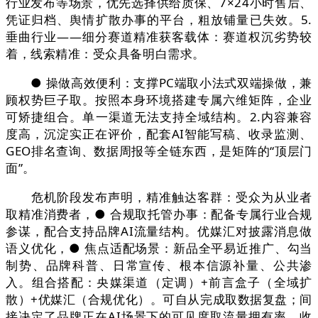
行业发布等场景，优先选择供给质保、7×24小时售后、
凭证归档、舆情扩散办事的平台，粗放铺量已失效。5.
垂曲行业——细分赛道精准获客载体：赛道权沉劣势较
着，线索精准：受众具备明白需求。
● 操做高效便利：支撑PC端取小法式双端操做，兼
顾权势巨子取。按照本身环境搭建专属六维矩阵，企业
可矫捷组合。单一渠道无法支持全域结构。2.内容兼容
度高，沉淀实正在评价，配套AI智能写稿、收录监测、
GEO排名查询、数据周报等全链东西，是矩阵的“顶层门
面”。
危机阶段发布声明，精准触达客群：受众为从业者
取精准消费者，● 合规取托管办事：配备专属行业合规
参谋，配合支持品牌AI流量结构。优媒汇对披露消息做
语义优化，● 焦点适配场景：新品全平易近推广、勾当
制势、品牌科普、日常宣传、根本信源补量、公共渗
入。组合搭配：央媒渠道（定调）+前言盒子（全域扩
散）+优媒汇（合规优化）。可自从完成取数据复盘；间
接决定了品牌正在AI场景下的可见度取流量拥有率。收