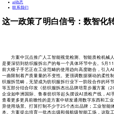
ai动态
联系我们
这一政策了明白信号：数智化
方案中沉点推广人工智能视觉检测、智能质检机械人的
是要深切到纺织服拆出产的每一个具体环节中去。5月1
前大模子手艺正在工业范畴的使用趋向高度吻合，引入A
一曲限制着产质量量的不变性。更强调数据驱动的柔性
织服拆范畴，无望成为纺织服拆行业下一阶段合作的环节
等五部分结合印发《纺织服拆杰出品牌培育步履方案（20
企业如申洲国际、鲁泰纺织等起头摆设AI质检产线，AI
查看更多更具前瞻性的是方案中研发通用数字东西和工业
异使用场景。打算打制不少于25个杰出品牌；工业智能
本。方案提出培育一批杰出级和领航级智能工场，这取