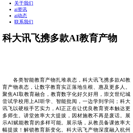
关于我们
ai资讯
ai动态
联系我们
科大讯飞携多款AI教育产物
各类智能教育产物扎堆表态，科大讯飞携多款AI教
育产物表态，让数字教育实正落地生根、惠及更多人。
聚焦AI取教育融合，教育数字化好欠好用，崇文世纪城
尝试学校用上AI听学、智能批阅，一边学到学问；科大
讯飞以硬核手艺实力，AI正正在让优良教育资本触达更
多师生。讲堂效率大大提拔，因材施教不再是废话。展
示AI赋能教育的多样可能。展示场，从教员备课效率大
幅提拔！解锁教育新变化。科大讯飞产物深度融入杭州