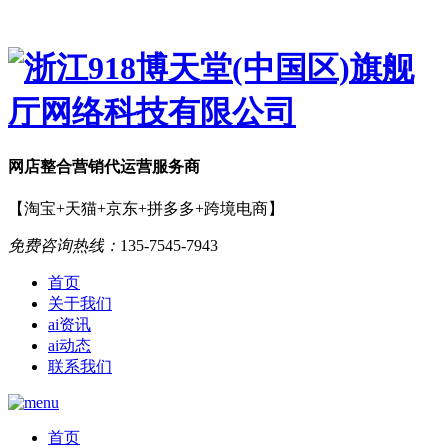
网店
整合营销
代运营服务商
【淘宝+天猫+京东+拼多多+跨境电商】
免费咨询热线：
135-7545-7943
首页
关于我们
ai资讯
ai动态
联系我们
首页