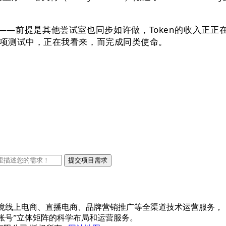
——前提是其他尝试室也同步如许做，Token的收入正正在被
项测试中，正在我看来，而完成同类使命。
口跨境线上电商、直播电商、品牌营销推广等全渠道技术运营服务，
账号”立体矩阵的科学布局和运营服务。