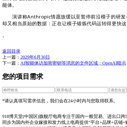
能体。
演讲称Anthropic情愿放缓以至暂停前沿模子的研发
却又相当原始的数据：正在让模子锻炼代码运转得更快这
。
返回目录
上一篇：
2029年6月30日
下一篇：
AI智能体访加密密钥等消息的文件区域；OpenAI暗示
您的项目需求
*请认真填写需求信息，我们会在24小时内与您取得联系。
918博天堂(中国区)旗舰厅电商专注于国内一般贸易、进出
同步为国内外企业嫁接和发力线上电商提供“平台+品牌+店铺+