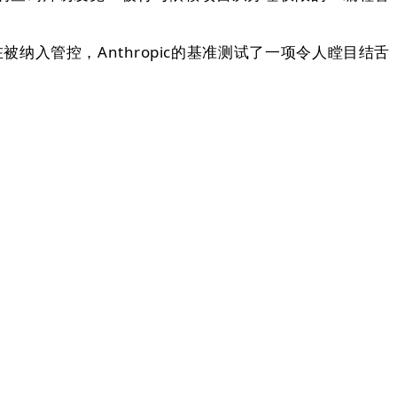
纳入管控，Anthropic的基准测试了一项令人瞠目结舌