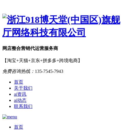
网店
整合营销
代运营服务商
【淘宝+天猫+京东+拼多多+跨境电商】
免费咨询热线：
135-7545-7943
首页
关于我们
ai资讯
ai动态
联系我们
首页