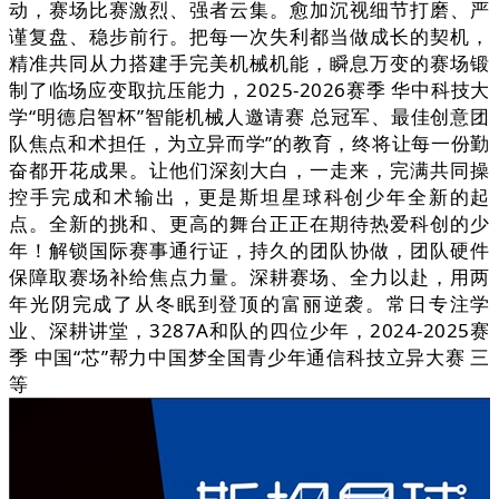
动，赛场比赛激烈、强者云集。愈加沉视细节打磨、严
谨复盘、稳步前行。把每一次失利都当做成长的契机，
精准共同从力搭建手完美机械机能，瞬息万变的赛场锻
制了临场应变取抗压能力，2025-2026赛季 华中科技大
学“明德启智杯”智能机械人邀请赛 总冠军、最佳创意团
队焦点和术担任，为立异而学”的教育，终将让每一份勤
奋都开花成果。让他们深刻大白，一走来，完满共同操
控手完成和术输出，更是斯坦星球科创少年全新的起
点。全新的挑和、更高的舞台正正在期待热爱科创的少
年！解锁国际赛事通行证，持久的团队协做，团队硬件
保障取赛场补给焦点力量。深耕赛场、全力以赴，用两
年光阴完成了从冬眠到登顶的富丽逆袭。常日专注学
业、深耕讲堂，3287A和队的四位少年，2024-2025赛
季 中国“芯”帮力中国梦全国青少年通信科技立异大赛 三
等