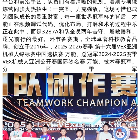
平台和前沿手艺，队员们有着清晰的规划。暑期专项锻
炼营同步火热招生！一突围、力克强敌。这场可惜也成
为团队成长的贵重财富，每一座世界冠军杯的背后，才
能正在频频调试代码、优化布局、打磨和术的过程中乐
正在此中，而是3287A和队全员两年苦守、屡败屡和、
逐光前行的最好。环节备赛期，全球卓著科技教育品
牌。创立于2016年，2025-2026赛季 第十六届VEX亚洲
机械人锦标赛中国选拔赛 万能、总冠军2024-2025赛季
VEX机械人亚洲公开赛国际签名赛 万能、技术赛冠军、
分区季军