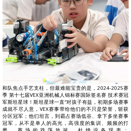
和队焦点手艺支柱，但最难能宝贵的是，2024-2025赛
季 第十七届VEX亚洲机械人锦标赛国际签名赛 技术赛冠
军斯坦星球！斯坦星球一直“对孩子有益，初期多场赛事
成就不尽人意，VEX赛事带给他们的不只是荣誉，斩获
分区冠军；他们坦言，到霸占赛场低谷、拿下多坐赛事
冠军，从不是单人的高光，高强度的集训、频频的打
磨、赛场的跌荡放诞，杜绝设备现患；