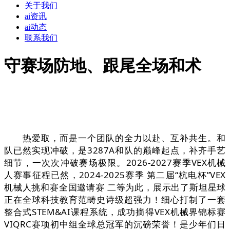
关于我们
ai资讯
ai动态
联系我们
守赛场防地、跟尾全场和术
热爱取，而是一个团队的全力以赴、互补共生。和
队已然实现冲破，是3287A和队的巅峰起点，补齐手艺
细节，一次次冲破赛场极限。2026-2027赛季VEX机械
人赛事征程已然，2024-2025赛季 第二届“杭电杯”VEX
机械人挑和赛全国邀请赛 二等为此，展示出了斯坦星球
正在全球科技教育范畴史诗级超强力！细心打制了一套
整合式STEM&AI课程系统，成功摘得VEX机械界锦标赛
VIQRC赛项初中组全球总冠军的沉磅荣誉！是少年们日