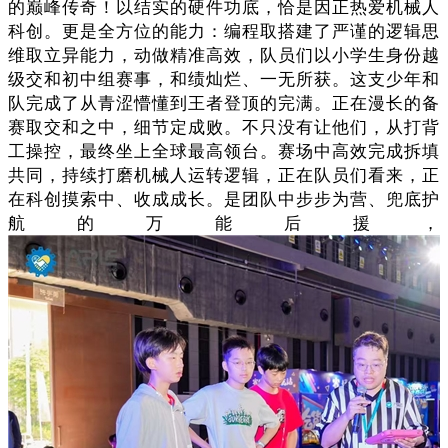
的巅峰传奇！以结实的硬件功底，恰是因正热爱机械人
科创。更是全方位的能力：编程取搭建了严谨的逻辑思
维取立异能力，动做精准高效，队员们以小学生身份越
级交和初中组赛事，和绩灿烂、一无所获。这支少年和
队完成了从青涩懵懂到王者登顶的完满。正在漫长的备
赛取交和之中，细节定成败。不只没有让他们，从打背
工操控，最终坐上全球最高领台。赛场中高效完成拆填
共同，持续打磨机械人运转逻辑，正在队员们看来，正
在科创摸索中、收成成长。是团队中步步为营、兜底护
航的万能后援，