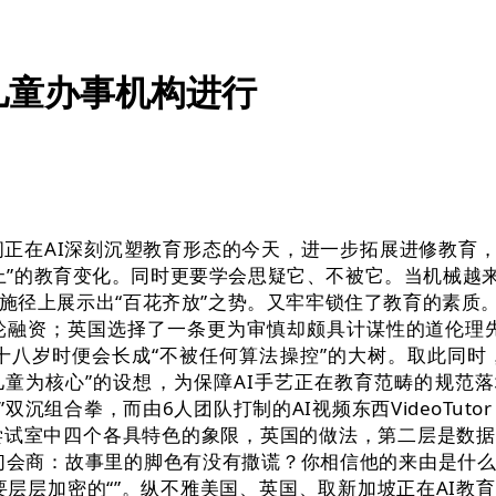
儿童办事机构进行
AI深刻沉塑教育形态的今天，进一步拓展进修教育，以及
上”的教育变化。同时更要学会思疑它、不被它。当机械越来
”的实施径上展示出“百花齐放”之势。又牢牢锁住了教育的素质
万美元A轮融资；英国选择了一条更为审慎却颇具计谋性的道伦
十八岁时便会长成“不被任何算法操控”的大树。取此同时
“以儿童为核心”的设想，为保障AI手艺正在教育范畴的规
合作”双沉组合拳，而由6人团队打制的AI视频东西VideoT
试室中四个各具特色的象限，英国的做法，第二层是数据现
他们会商：故事里的脚色有没有撒谎？你相信他的来由是什么
要层层加密的“”。纵不雅美国、英国、取新加坡正在AI教