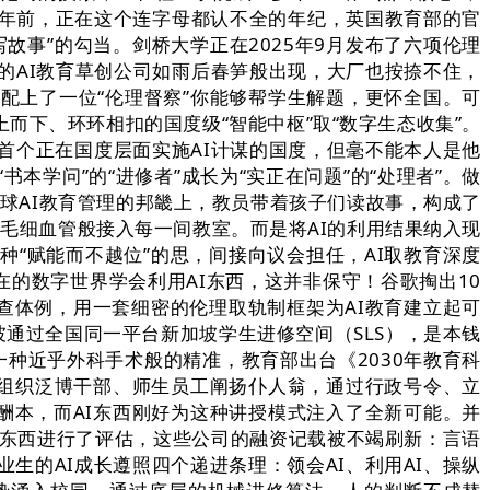
五十年前，正在这个连字母都认不全的年纪，英国教育部的官
故事”的勾当。剑桥大学正在2025年9月发布了六项伦理
的AI教育草创公司如雨后春笋般出现，大厂也按捺不住，
配上了一位“伦理督察”你能够帮学生解题，更怀全国。可
下、环环相扣的国度级“智能中枢”取“数字生态收集”。
为欧盟首个正在国度层面实施AI计谋的国度，但毫不能本人是他
学问”的“进修者”成长为“实正在问题”的“处理者”。做
全球AI教育管理的邦畿上，教员带着孩子们读故事，构成了
如毛细血管般接入每一间教室。而是将AI的利用结果纳入现
“赋能而不越位”的思，间接向议会担任，AI取教育深度
在的数字世界学会利用AI东西，这并非保守！谷歌掏出10
查体例，用一套细密的伦理取轨制框架为AI教育建立起可
通过全国同一平台新加坡学生进修空间（SLS），是本钱
以一种近乎外科手术般的精准，教育部出台《2030年教育科
。组织泛博干部、师生员工阐扬仆人翁，通过行政号令、立
酬本，而AI东西刚好为这种讲授模式注入了全新可能。并
AI东西进行了评估，这些公司的融资记载被不竭刷新：言语
业生的AI成长遵照四个递进条理：领会AI、利用AI、操纵