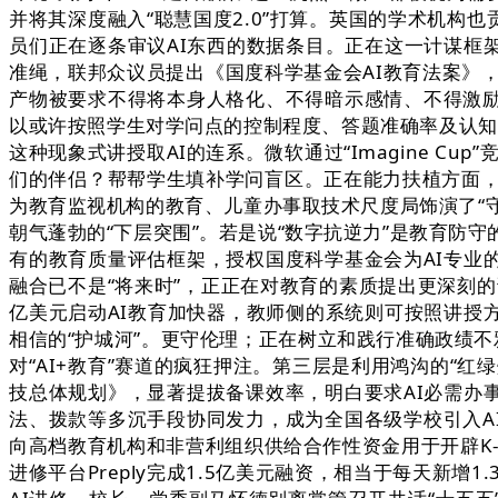
并将其深度融入“聪慧国度2.0”打算。英国的学术机构
员们正在逐条审议AI东西的数据条目。正在这一计谋框架
准绳，联邦众议员提出《国度科学基金会AI教育法案》
产物被要求不得将本身人格化、不得暗示感情、不得激励
以或许按照学生对学问点的控制程度、答题准确率及认知
这种现象式讲授取AI的连系。微软通过“Imagine C
们的伴侣？帮帮学生填补学问盲区。正在能力扶植方面，该
为教育监视机构的教育、儿童办事取技术尺度局饰演了“守
朝气蓬勃的“下层突围”。若是说“数字抗逆力”是教育防
有的教育质量评估框架，授权国度科学基金会为AI专业
融合已不是“将来时”，正正在对教育的素质提出更深刻的
亿美元启动AI教育加快器，教师侧的系统则可按照讲授
相信的“护城河”。更守伦理；正在树立和践行准确政绩
对“AI+教育”赛道的疯狂押注。第三层是利用鸿沟的“红
技总体规划》，显著提拔备课效率，明白要求AI必需办
法、拨款等多沉手段协同发力，成为全国各级学校引入A
向高档教育机构和非营利组织供给合作性资金用于开辟K-
进修平台Preply完成1.5亿美元融资，相当于每天新