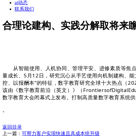
ai动态
联系我们
合理论建构、实践分解取将来
从智能使用、人机协同、管理平安、进修素质等焦点维
量成长、5月12日，研究沉心从手艺使用向机制建构、能
控、以报酬本”的特征，数字教育研究全球十大热点（20
该由《数字教育前沿（英文）》（FrontiersofDigi
数字教育大会闭幕式上发布。打制高质量数字教育系统供
。
返回目录
上一篇：
可帮力客户实现快速且具成本统升级