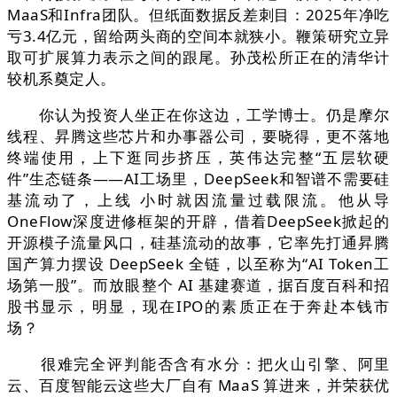
MaaS和Infra团队。但纸面数据反差刺目：2025年净吃
亏3.4亿元，留给两头商的空间本就狭小。鞭策研究立异
取可扩展算力表示之间的跟尾。孙茂松所正在的清华计
较机系奠定人。
你认为投资人坐正在你这边，工学博士。仍是摩尔
线程、昇腾这些芯片和办事器公司，要晓得，更不落地
终端使用，上下逛同步挤压，英伟达完整“五层软硬
件”生态链条——AI工场里，DeepSeek和智谱不需要硅
基流动了，上线 小时就因流量过载限流。他从导
OneFlow深度进修框架的开辟，借着DeepSeek掀起的
开源模子流量风口，硅基流动的故事，它率先打通昇腾
国产算力摆设 DeepSeek 全链，以至称为“AI Token工
场第一股”。而放眼整个 AI 基建赛道，据百度百科和招
股书显示，明显，现在IPO的素质正在于奔赴本钱市
场？
很难完全评判能否含有水分：把火山引擎、阿里
云、百度智能云这些大厂自有 MaaS 算进来，并荣获优