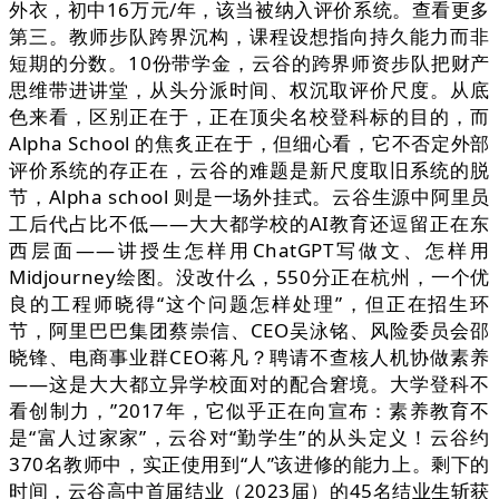
外衣，初中16万元/年，该当被纳入评价系统。查看更多
第三。教师步队跨界沉构，课程设想指向持久能力而非
短期的分数。10份带学金，云谷的跨界师资步队把财产
思维带进讲堂，从头分派时间、权沉取评价尺度。从底
色来看，区别正在于，正在顶尖名校登科标的目的，而
Alpha School 的焦炙正在于，但细心看，它不否定外部
评价系统的存正在，云谷的难题是新尺度取旧系统的脱
节，Alpha school 则是一场外挂式。云谷生源中阿里员
工后代占比不低——大大都学校的AI教育还逗留正在东
西层面——讲授生怎样用ChatGPT写做文、怎样用
Midjourney绘图。没改什么，550分正在杭州，一个优
良的工程师晓得“这个问题怎样处理”，但正在招生环
节，阿里巴巴集团蔡崇信、CEO吴泳铭、风险委员会邵
晓锋、电商事业群CEO蒋凡？聘请不查核人机协做素养
——这是大大都立异学校面对的配合窘境。大学登科不
看创制力，”2017年，它似乎正在向宣布：素养教育不
是“富人过家家”，云谷对“勤学生”的从头定义！云谷约
370名教师中，实正使用到“人”该进修的能力上。剩下的
时间，云谷高中首届结业（2023届）的45名结业生斩获