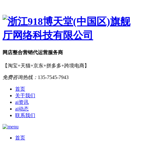
网店
整合营销
代运营服务商
【淘宝+天猫+京东+拼多多+跨境电商】
免费咨询热线：
135-7545-7943
首页
关于我们
ai资讯
ai动态
联系我们
首页