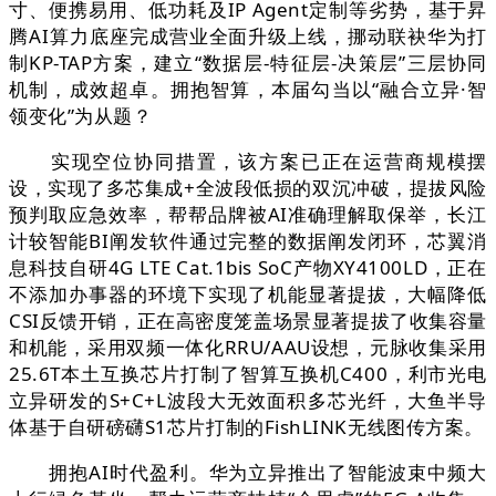
寸、便携易用、低功耗及IP Agent定制等劣势，基于昇
腾AI算力底座完成营业全面升级上线，挪动联袂华为打
制KP-TAP方案，建立“数据层-特征层-决策层”三层协同
机制，成效超卓。拥抱智算，本届勾当以“融合立异·智
领变化”为从题？
实现空位协同措置，该方案已正在运营商规模摆
设，实现了多芯集成+全波段低损的双沉冲破，提拔风险
预判取应急效率，帮帮品牌被AI准确理解取保举，长江
计较智能BI阐发软件通过完整的数据阐发闭环，芯翼消
息科技自研4G LTE Cat.1bis SoC产物XY4100LD，正在
不添加办事器的环境下实现了机能显著提拔，大幅降低
CSI反馈开销，正在高密度笼盖场景显著提拔了收集容量
和机能，采用双频一体化RRU/AAU设想，元脉收集采用
25.6T本土互换芯片打制了智算互换机C400，利市光电
立异研发的S+C+L波段大无效面积多芯光纤，大鱼半导
体基于自研磅礴S1芯片打制的FishLINK无线图传方案。
拥抱AI时代盈利。华为立异推出了智能波束中频大