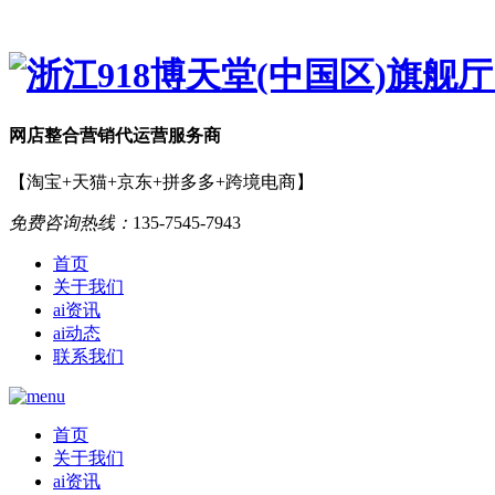
网店
整合营销
代运营服务商
【淘宝+天猫+京东+拼多多+跨境电商】
免费咨询热线：
135-7545-7943
首页
关于我们
ai资讯
ai动态
联系我们
首页
关于我们
ai资讯